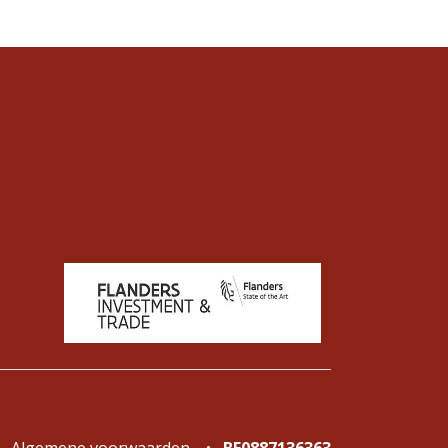
Algemene voorwaarden
•
BE0887136363