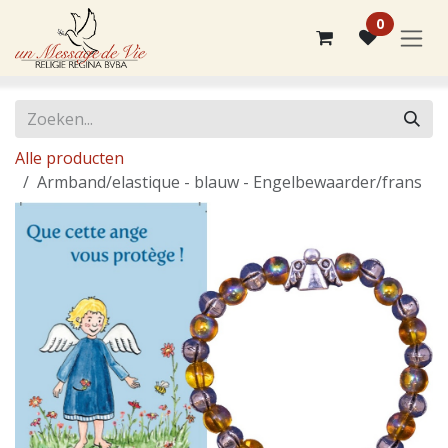
Overslaan naar inhoud
0
Alle producten
Armband/elastique - blauw - Engelbewaarder/frans