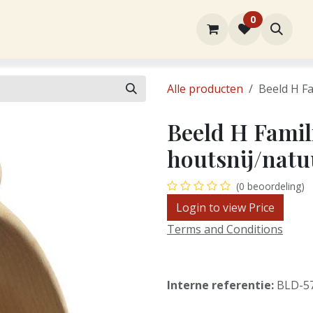
0
rtiment
Over ons
Winkel
Contact
Alle producten
Beeld H Fa
Beeld H Famil
houtsnij/natu
(0 beoordeling)
Login to view Price
Terms and Conditions
Interne referentie:
BLD-5