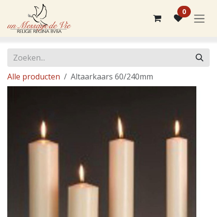
Overslaan naar inhoud
0
Alle producten
Altaarkaars 60/240mm