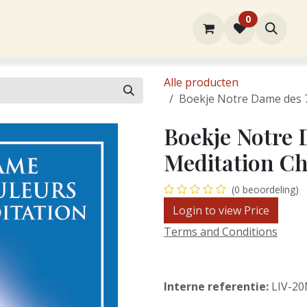
0
rtiment
Over ons
Winkel
Contact
Alle producten
Boekje Notre Dame des 7
Boekje Notre 
Meditation Ch
(0 beoordeling)
Login to view Price
Terms and Conditions
Interne referentie:
LIV-2