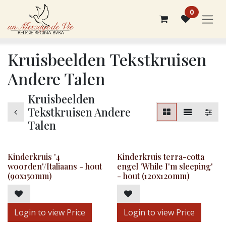
Overslaan naar inhoud
0
Kruisbeelden Tekstkruisen
Andere Talen
Kruisbeelden
Tekstkruisen Andere
Talen
Kinderkruis '4
Kinderkruis terra-cotta
woorden'/Italiaans - hout
engel 'While I'm sleeping'
(90x150mm)
- hout (120x120mm)
Login to view Price
Login to view Price