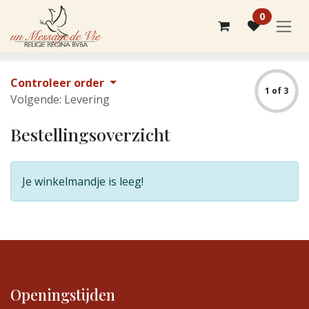
Overslaan naar inhoud
0
Controleer order
1 of 3
Volgende: Levering
Bestellingsoverzicht
Je winkelmandje is leeg!
Openingstijden