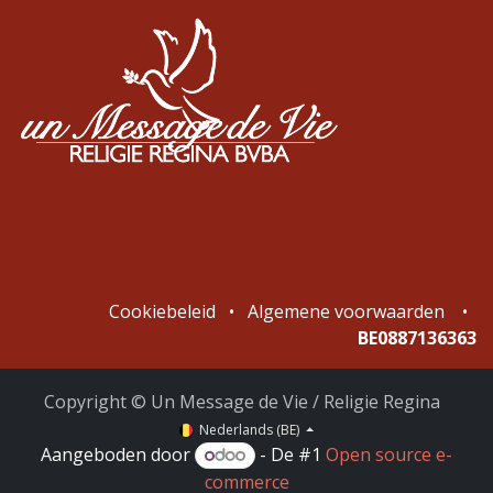
Cookiebeleid
•
Algemene voorwaarden
•
BE0887136363
Copyright © Un Message de Vie / Religie Regina
Nederlands (BE)
Aangeboden door
- De #1
Open source e-
commerce