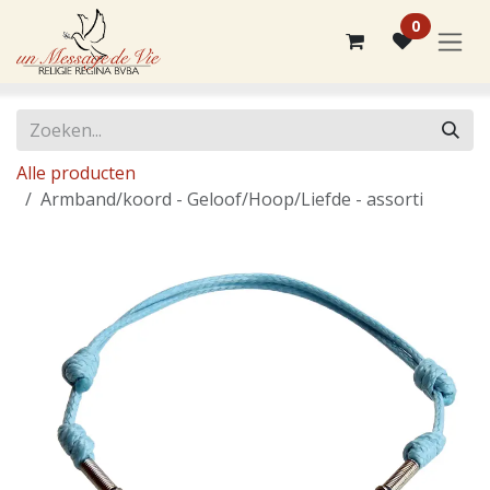
Overslaan naar inhoud
0
Alle producten
Armband/koord - Geloof/Hoop/Liefde - assorti