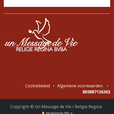
Cookiebeleid
•
Algemene voorwaarden
•
BE0887136363
Copyright © Un Message de Vie / Religie Regina
Nederlands (BE)