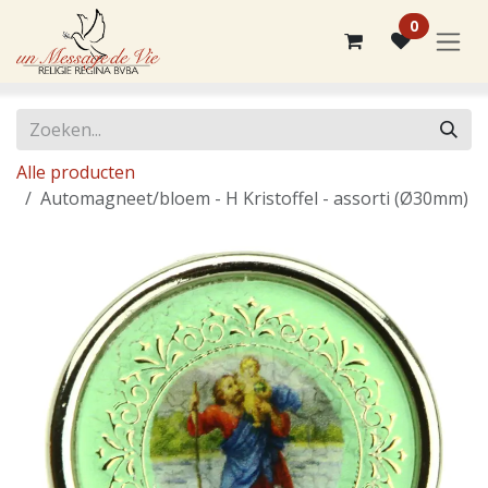
Overslaan naar inhoud
0
Alle producten
Automagneet/bloem - H Kristoffel - assorti (Ø30mm)