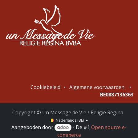
Cookiebeleid
•
Algemene voorwaarden
•
BE0887136363
Copyright © Un Message de Vie / Religie Regina
Nederlands (BE)
Aangeboden door
- De #1
Open source e-
commerce