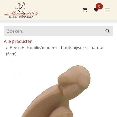
Overslaan naar inhoud
0
Alle producten
Beeld H. Familie/modern - houtsnijwerk - natuur
(6cm)