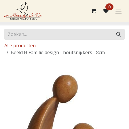
Overslaan naar inhoud
0
Alle producten
Beeld H Familie design - houtsnij/kers - 8cm