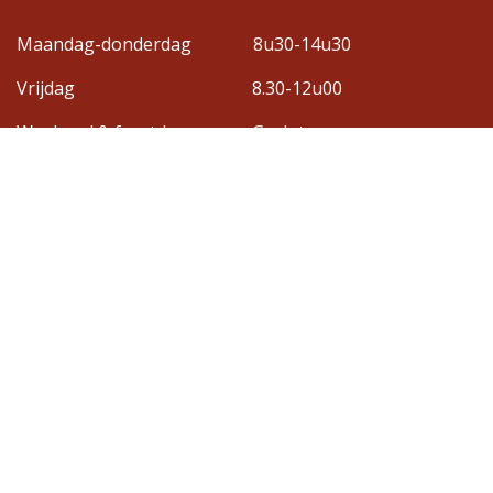
Maandag-donderdag
8u30-14u30
Vrijdag
8.30-12u00
Weekend & feestdagen
Gesloten
Adres
Gasthuisbosdreef 22c
3700 Tongeren-Borgloon
Contact
Bel: +32 12 45 83 17
info@umdv-rr.be