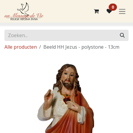
Overslaan naar inhoud
0
Alle producten
Beeld HH Jezus - polystone - 13cm