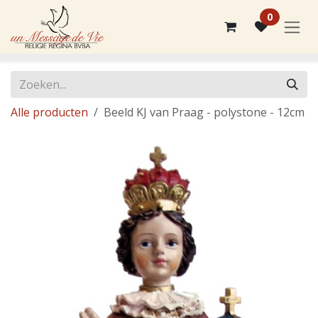
Overslaan naar inhoud
0
Alle producten
Beeld KJ van Praag - polystone - 12cm