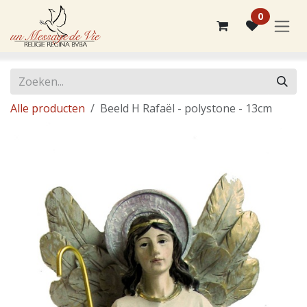
Overslaan naar inhoud
0
Alle producten
Beeld H Rafaël - polystone - 13cm