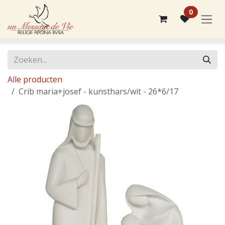
Overslaan naar inhoud
0
Alle producten
Crib maria+josef - kunsthars/wit - 26*6/17