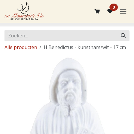
Overslaan naar inhoud
0
Alle producten
H Benedictus - kunsthars/wit - 17 cm