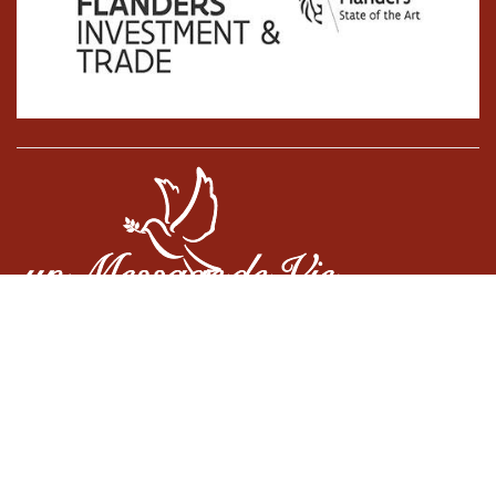
Cookiebeleid
•
Algemene voorwaarden
•
BE0887136363