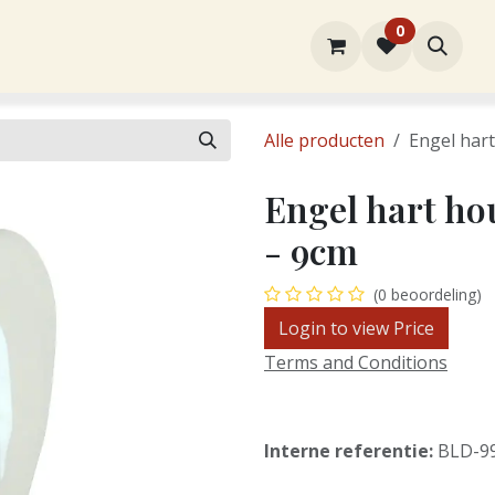
0
rtiment
Over ons
Winkel
Contact
Alle producten
Engel hart
Engel hart ho
- 9cm
(0 beoordeling)
Login to view Price
Terms and Conditions
Interne referentie:
BLD-9