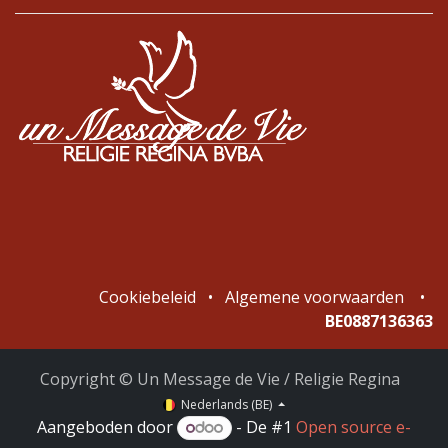
Cookiebeleid
•
Algemene voorwaarden
•
BE0887136363
Copyright © Un Message de Vie / Religie Regina
Nederlands (BE)
Aangeboden door
- De #1
Open source e-