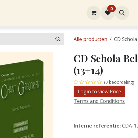
0
rtiment
Over ons
Winkel
Contact
Alle producten
CD Schola
CD Schola Bel
(13+14)
(0 beoordeling)
Login to view Price
Terms and Conditions
Interne referentie:
CDA-1