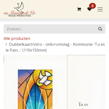
Overslaan naar inhoud
0
Alle producten
Dubbelkaart/vitro - cello+omslag - Kommunie 'Tu es
le Pain…' (110x150mm)