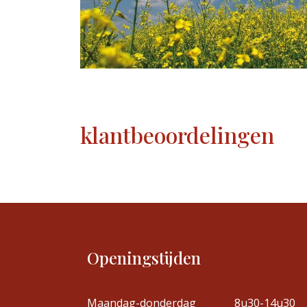
klantbeoordelingen
Openingstijden
Maandag-donderdag
8u30-14u30