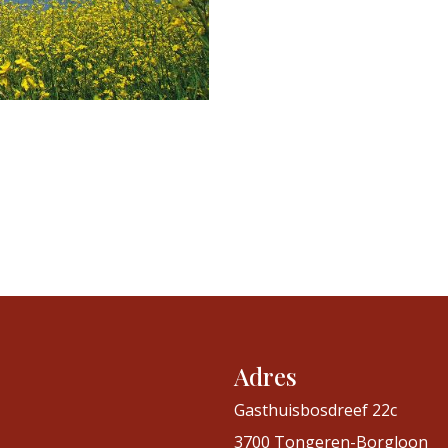
Adres
Gasthuisbosdreef 22c
3700 Tongeren-Borgloon