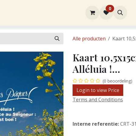
0
rtiment
Over ons
Winkel
Contact
Alle producten
Kaart 10,5x
Kaart 10,5x15
Alléluia !...
(0 beoordeling)
Login to view Price
Terms and Conditions
Interne referentie:
CRT-3