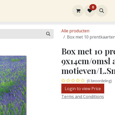
0
rtiment
Over ons
Winkel
Contact
Alle producten
Box met 10 prentkaarten
Box met 10 pr
9x14cm/omsl a
motieven/L.S
(0 beoordeling)
Login to view Price
Terms and Conditions