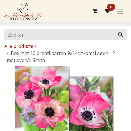
Overslaan naar inhoud
0
Alle producten
Box met 10 prentkaarten 9x14cm/omsl agen - 2
motieven/L.Smith