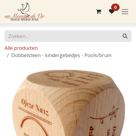
Overslaan naar inhoud
0
Alle producten
Dobbelsteen - kindergebedjes - Pools/bruin