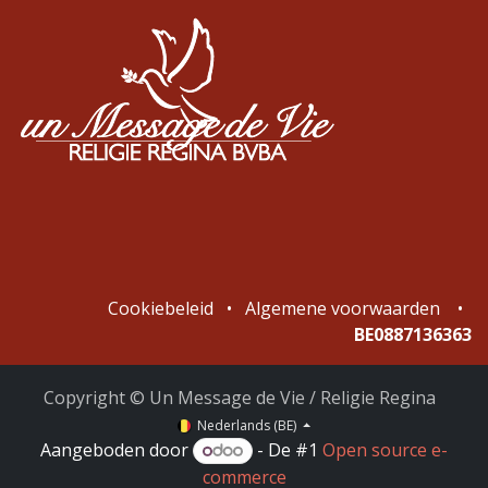
Cookiebeleid
•
Algemene voorwaarden
•
BE0887136363
Copyright © Un Message de Vie / Religie Regina
Nederlands (BE)
Aangeboden door
- De #1
Open source e-
commerce