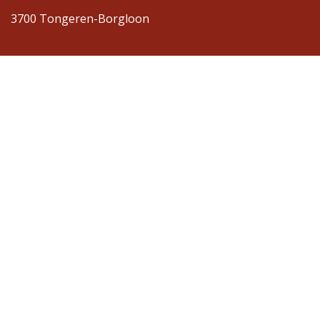
3700 Tongeren-Borgloon
Contact
Bel: +32 12 45 83 17
info@umdv-rr.be