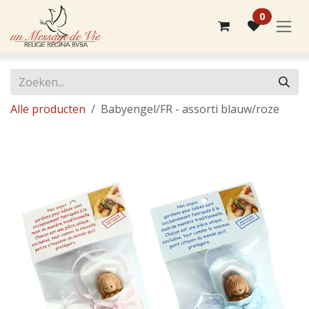
Overslaan naar inhoud
0
Alle producten
Babyengel/FR - assorti blauw/roze