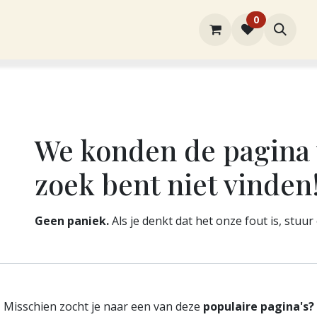
0
rtiment
Over ons
Winkel
Contact
Fout 404
We konden de pagina 
zoek bent niet vinden
Geen paniek.
Als je denkt dat het onze fout is, stuu
Misschien zocht je naar een van deze
populaire pagina's?