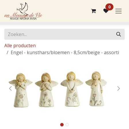
Overslaan naar inhoud
0
Alle producten
Engel - kunsthars/bloemen - 8,5cm/beige - assorti