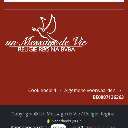
Cookiebeleid
•
Algemene voorwaarden
•
BE0887136363
Copyright © Un Message de Vie / Religie Regina
Nederlands (BE)
Aangeboden door
- De #1
Open source e-