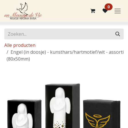
Overslaan naar inhoud
0
Alle producten
Engel (in doosje) - kunsthars/hartmotief/wit - assorti
(80x50mm)