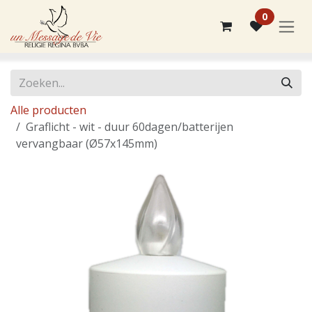
Overslaan naar inhoud
0
Alle producten
Graflicht - wit - duur 60dagen/batterijen
vervangbaar (Ø57x145mm)