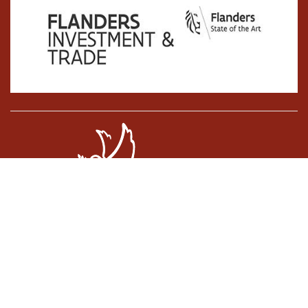
Cookiebeleid
•
Algemene voorwaarden
•