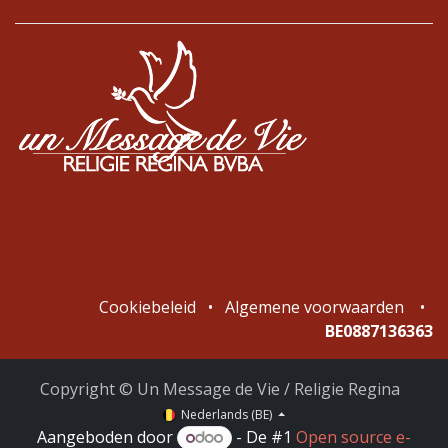
Cookiebeleid
•
Algemene voorwaarden
•
BE0887136363
Copyright © Un Message de Vie / Religie Regina
Nederlands (BE)
Aangeboden door
- De #1
Open source e-