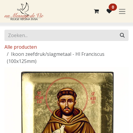
Overslaan naar inhoud
0
Alle producten
Ikoon zeefdruk/slagmetaal - Hl Franciscus
(100x125mm)