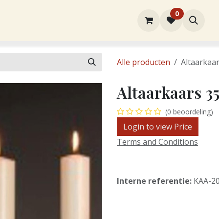
0
rtiment
Over ons
Winkel
Contact
Alle producten
Altaarkaa
Altaarkaars 
(0 beoordeling)
Login to view Price
Terms and Conditions
Interne referentie:
KAA-2