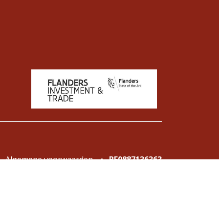
Algemene voorwaarden
•
BE0887136363
oor
- De #1
Open source e-commerce