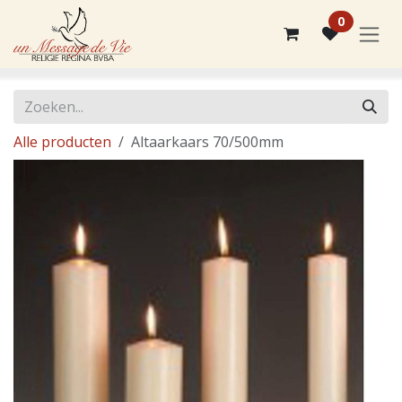
Overslaan naar inhoud
0
Alle producten
Altaarkaars 70/500mm