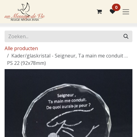
Overslaan naar inhoud
0
Alle producten
Kader/glaskristal - Seigneur, Ta main me conduit …
PS 22 (92x78mm)