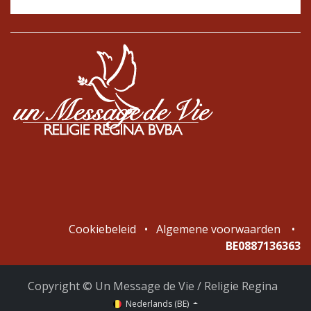
Cookiebeleid
•
Algemene voorwaarden
•
BE0887136363
Copyright © Un Message de Vie / Religie Regina
Nederlands (BE)