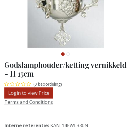
Godslamphouder/ketting vernikkeld
- H 15cm
(0 beoordeling)
Login to view Price
Terms and Conditions
Interne referentie:
KAN-14EWL330N