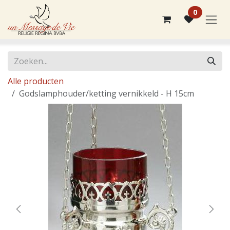
Overslaan naar inhoud
0
Alle producten
Godslamphouder/ketting vernikkeld - H 15cm