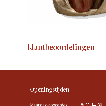
klantbeoordelingen
Openingstijden
Maandag-donderdag
8u30-14u30