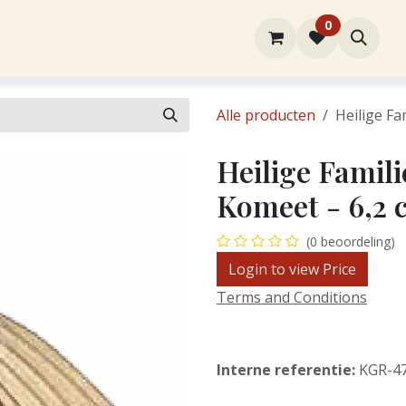
0
rtiment
Over ons
Winkel
Contact
Alle producten
Heilige Fa
Heilige Famili
Komeet - 6,2 
(0 beoordeling)
Login to view Price
Terms and Conditions
Interne referentie:
KGR-4