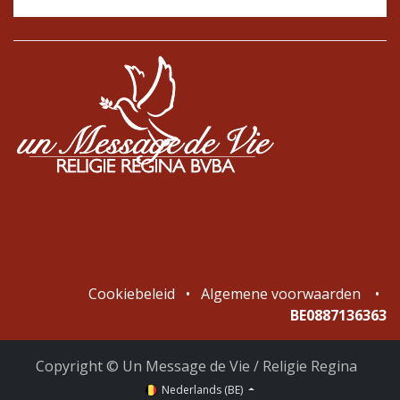
Cookiebeleid
•
Algemene voorwaarden
•
BE0887136363
Copyright © Un Message de Vie / Religie Regina
Nederlands (BE)