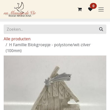
Overslaan naar inhoud
0
Alle producten
H Famillie Blokgroepje - polystone/wit-zilver
(100mm)