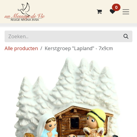
Overslaan naar inhoud
0
Alle producten
Kerstgroep "Lapland" - 7x9cm