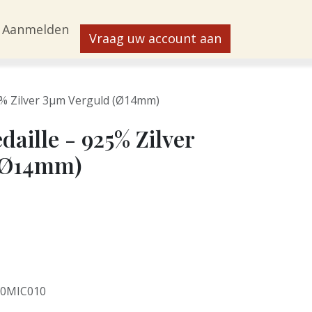
Aanmelden
Vraag uw account aan
25% Zilver 3μm Verguld (Ø14mm)
aille - 925% Zilver
(Ø14mm)
0MIC010