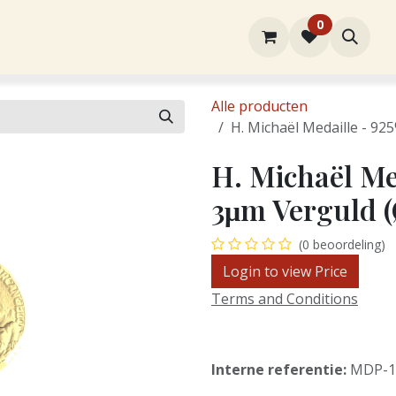
0
rtiment
Over ons
Winkel
Contact
Alle producten
H. Michaël Medaille - 9
H. Michaël Med
3μm Verguld 
(0 beoordeling)
Login to view Price
Terms and Conditions
Interne referentie:
MDP-1