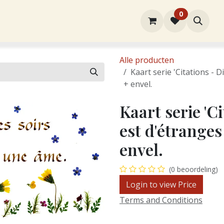
0
rtiment
Over ons
Winkel
Contact
Alle producten
Kaart serie 'Citations - Di
+ envel.
Kaart serie 'Ci
est d'étranges 
envel.
(0 beoordeling)
Login to view Price
Terms and Conditions