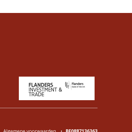
Algemene voorwaarden
•
BE0887136363