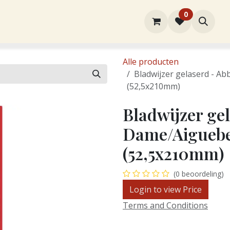
0
rtiment
Over ons
Winkel
Contact
Alle producten
Bladwijzer gelaserd - Ab
(52,5x210mm)
Bladwijzer ge
Dame/Aiguebel
(52,5x210mm)
(0 beoordeling)
Login to view Price
Terms and Conditions