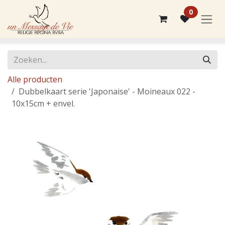
Overslaan naar inhoud
0
Alle producten
Dubbelkaart serie 'Japonaise' - Moineaux 022 -
10x15cm + envel.