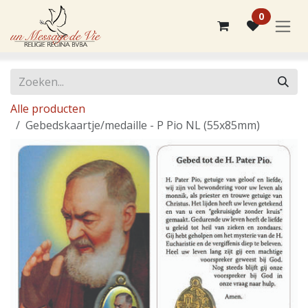
Overslaan naar inhoud
0
Alle producten
Gebedskaartje/medaille - P Pio NL (55x85mm)