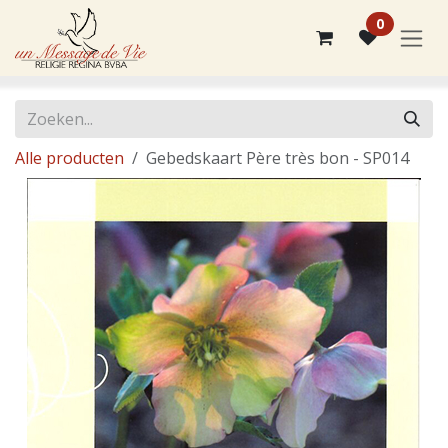
Overslaan naar inhoud
0
Alle producten
Gebedskaart Père très bon - SP014