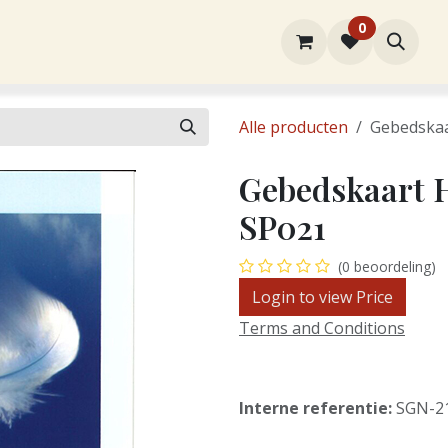
0
rtiment
Over ons
Winkel
Contact
Alle producten
Gebedskaa
Gebedskaart H
SP021
(0 beoordeling)
Login to view Price
Terms and Conditions
Interne referentie:
SGN-2