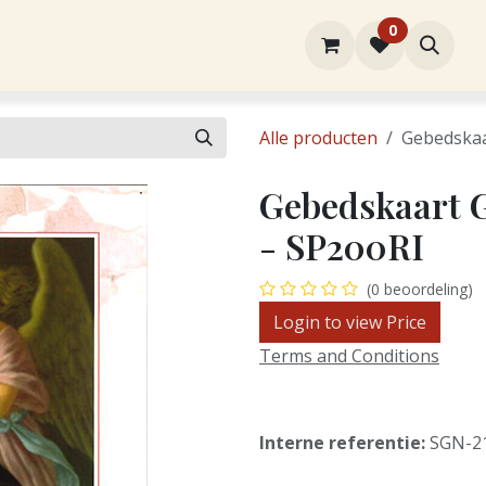
0
rtiment
Over ons
Winkel
Contact
Alle producten
Gebedskaar
Gebedskaart Ge
- SP200RI
(0 beoordeling)
Login to view Price
Terms and Conditions
Interne referentie:
SGN-2