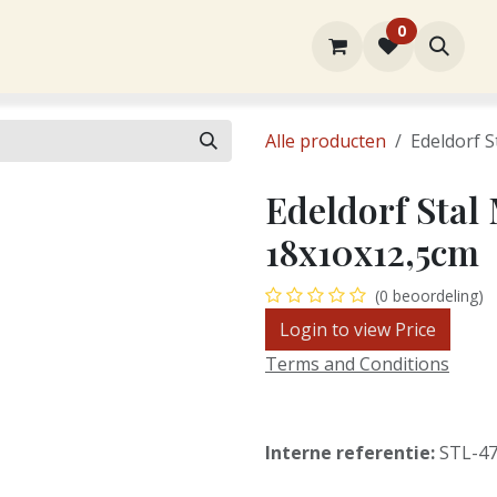
0
ortiment
Over ons
Winkel
Contact
Alle producten
Edeldorf S
Edeldorf Stal 
18x10x12,5cm
(0 beoordeling)
Login to view Price
Terms and Conditions
Interne referentie:
STL-4