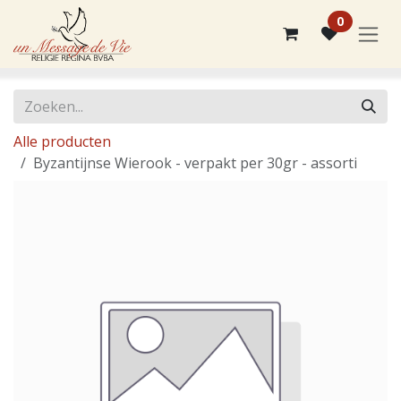
Overslaan naar inhoud
0
Alle producten
Byzantijnse Wierook - verpakt per 30gr - assorti