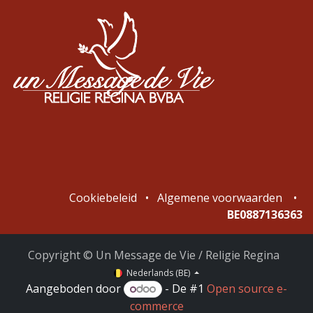
Cookiebeleid
•
Algemene voorwaarden
•
BE0887136363
Copyright © Un Message de Vie / Religie Regina
Nederlands (BE)
Aangeboden door
- De #1
Open source e-
commerce